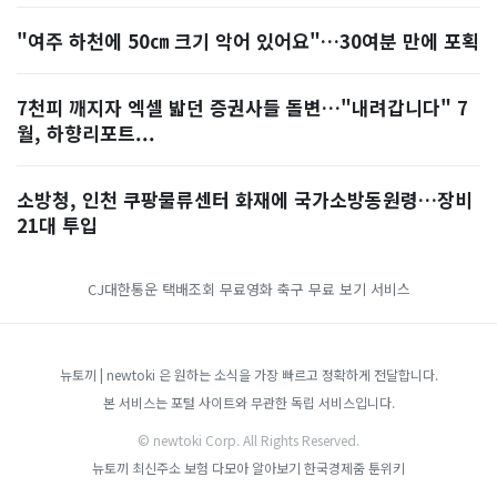
"여주 하천에 50㎝ 크기 악어 있어요"…30여분 만에 포획
7천피 깨지자 엑셀 밟던 증권사들 돌변…"내려갑니다" 7
월, 하향리포트...
소방청, 인천 쿠팡물류센터 화재에 국가소방동원령…장비
21대 투입
CJ대한통운 택배조회
무료영화
축구 무료 보기 서비스
뉴토끼 | newtoki 은 원하는 소식을 가장 빠르고 정확하게 전달합니다.
본 서비스는 포털 사이트와 무관한 독립 서비스입니다.
© newtoki Corp. All Rights Reserved.
뉴토끼 최신주소
보험 다모아
알아보기
한국경제줌
툰위키