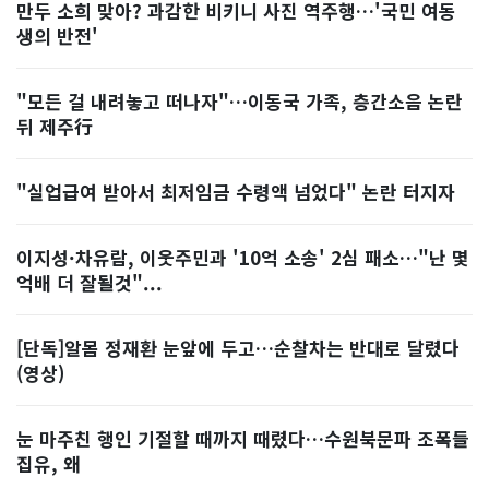
만두 소희 맞아? 과감한 비키니 사진 역주행…'국민 여동
생의 반전'
"모든 걸 내려놓고 떠나자"…이동국 가족, 층간소음 논란
뒤 제주行
"실업급여 받아서 최저임금 수령액 넘었다" 논란 터지자
이지성·차유람, 이웃주민과 '10억 소송' 2심 패소…"난 몇
억배 더 잘될것"...
[단독]알몸 정재환 눈앞에 두고…순찰차는 반대로 달렸다
(영상)
눈 마주친 행인 기절할 때까지 때렸다…수원북문파 조폭들
집유, 왜