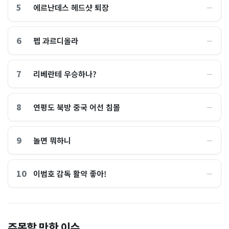
5
에르난데스 헤드샷 퇴장
―
6
펩 과르디올라
―
7
리베란테 우승하나?
―
8
연평도 북방 중국 어선 침몰
―
9
놀면 뭐하니
―
10
이범호 감독 활약 좋아!
―
홈플러스, 2000억원으로 '시
“제헌절이 코스피 살렸다”…
주목할 만한 이슈