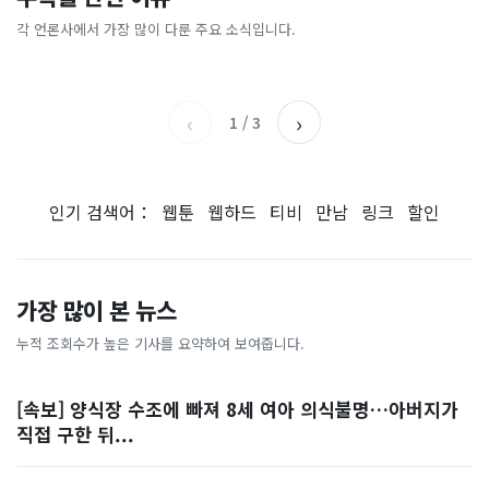
[날씨] 오늘 밤 또 내린다...내
파크골프 시장, 일제 독점 깨
간'을 샀다
국내증시 휴장에 개미들 안도,
륙 중심 최대 150mm
졌다...국산 53개 중소기업이
왜?
각 언론사에서 가장 많이 다룬 주요 소식입니다.
비즈워치
매일경제
시장 절반 차지
YTN
조선일보
‹
›
1
/
3
인기 검색어：
웹툰
웹하드
티비
만남
링크
할인
가장 많이 본 뉴스
누적 조회수가 높은 기사를 요약하여 보여줍니다.
[속보] 양식장 수조에 빠져 8세 여아 의식불명…아버지가
직접 구한 뒤...