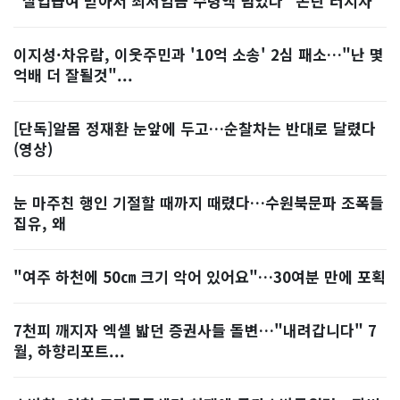
"실업급여 받아서 최저임금 수령액 넘었다" 논란 터지자
이지성·차유람, 이웃주민과 '10억 소송' 2심 패소…"난 몇
억배 더 잘될것"...
[단독]알몸 정재환 눈앞에 두고…순찰차는 반대로 달렸다
(영상)
눈 마주친 행인 기절할 때까지 때렸다…수원북문파 조폭들
집유, 왜
"여주 하천에 50㎝ 크기 악어 있어요"…30여분 만에 포획
7천피 깨지자 엑셀 밟던 증권사들 돌변…"내려갑니다" 7
월, 하향리포트...