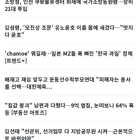
소방청, 인천 쿠팡물류센터 화재에 국가소방동원령…장비
21대 투입
김성령, '모친상 조문' 유노윤호 이름 몸에 새겼다…"멋지
다 윤호"
'chamoe' 뭐길래…일본 MZ들 푹 빠진 '한국 과일' 정체
[트렌드+]
배재고 재심 앞두고 운동선수학부모연대 "피해자는 용서
를 선택…대한체육...
"집값 붕괴" 남편과 다퉜다…9억 옆집, 눈떠보니 64% 폭
등 [부동산 아토즈]
김선태 "선관위, 선거업무 다 지방공무원 시켜…근본적으
로 바뀌어야"