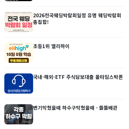
2026전국웨딩박람회일정 유명 웨딩박람회
총집합!
초등1위 엘리하이
국내·해외·ETF 주식담보대출 올타임스탁론
변기막혔을때 하수구막혔을때 - 뚫뚫배관