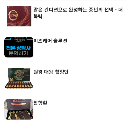
맑은 컨디션으로 완성하는 중년의 선택 - 더
복력
미즈케어 솔루션
원광 대왕 침향단
침향환