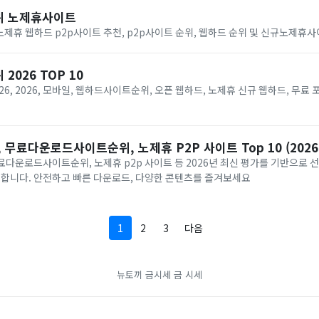
위 노제휴사이트
 노제휴 웹하드 p2p사이트 추천, p2p사이트 순위, 웹하드 순위 및 신규노제휴
2026 TOP 10
6, 2026, 모바일, 웹하드사이트순위, 오픈 웹하드, 노제휴 신규 웹하드, 무료 
 무료다운로드사이트순위, 노제휴 P2P 사이트 Top 10 (2026
료다운로드사이트순위, 노제휴 p2p 사이트 등 2026년 최신 평가를 기반으로 선
소개합니다. 안전하고 빠른 다운로드, 다양한 콘텐츠를 즐겨보세요
1
2
3
다음
뉴토끼
금시세
금 시세