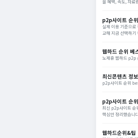
을 혜택, 속도, 자
p2p사이트 순위 
실제 이용 기준으로 
교해 지금 선택하기
웹하드 순위 베
노제휴 웹하드 p2p
최신콘텐츠 정보
p2p사이트 순위 be
p2p사이트 순위 
최신 p2p사이트 순위
핵심만 정리했습니다
웹하드순위&팁