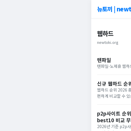
뉴토끼 | newt
웹하드
newtoki.org
텐파일
텐파일-노제휴 웹하드
신규 웹하드 순위
웹하드 순위 2026
편하게 비교할 수 
p2p사이트 순위 
best10 비교 
2026년 기준 p2p